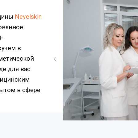
ицины
Nevelskin
нованное
-
оучем в
сметической
де для вас
дицинским
ытом в сфере