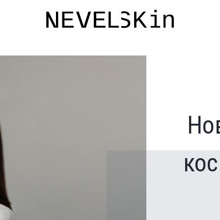
Но
кос