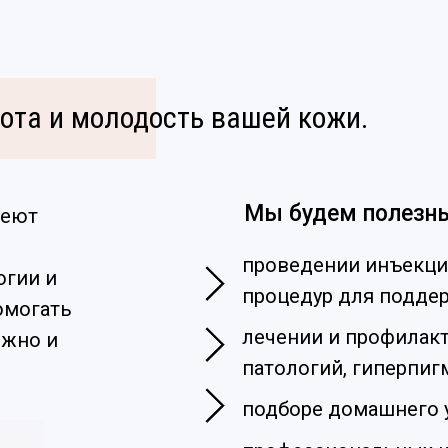
ота и молодость вашей кожи.
Мы будем полезны
меют
проведении инъекци
огии и
процедур для подде
омогать
лечении и профилакт
ежно и
патологий, гиперпиг
подборе домашнего у